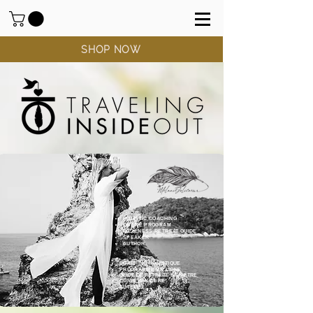
SHOP NOW
HOLISTIC COACHING
ONLINE PROGRAM
WELLNESS RETREAT GUIDE
SPEAKER
AUTHOR
COACHING HOLISTIQUE
PROGRAMME EN LIGNE
GUIDE DE RETRAITE BIEN-ÊTRE
CONFÉRENCIÈRE
AUTEURE