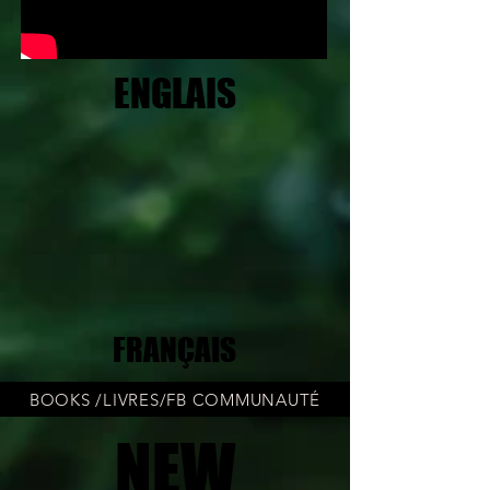
ENGLAIS
ENGLAIS
FRANÇAIS
FRANÇAIS
BOOKS /LIVRES/FB COMMUNAUTÉ
NEW
NEW